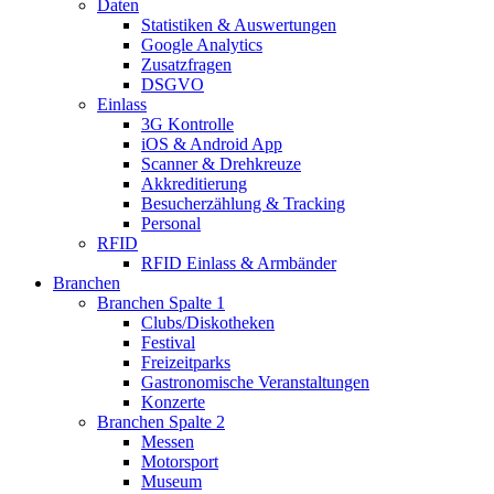
Daten
Statistiken & Auswertungen
Google Analytics
Zusatzfragen
DSGVO
Einlass
3G Kontrolle
iOS & Android App
Scanner & Drehkreuze
Akkreditierung
Besucherzählung & Tracking
Personal
RFID
RFID Einlass & Armbänder
Branchen
Branchen Spalte 1
Clubs/Diskotheken
Festival
Freizeitparks
Gastronomische Veranstaltungen
Konzerte
Branchen Spalte 2
Messen
Motorsport
Museum