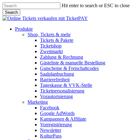
Skip
Hit enter to search or ESC to close
to
Search
main
Close
content
Search
Menu
Produkte
Shop, Tickets & mehr
Tickets & Pakete
Ticketshop
Zweitmarkt
Zahlung & Rechnung
Gästeliste & manuelle Bestellung
Gutscheine & Freischaltcodes
Saalplanbuchung
Barrierefreiheit
Tageskasse & VVK-Stelle
Ticketpersonalisierung
Vorautorisierung
Marketing
Facebook
Google AdWords
Kampagnen & Affiliate
Vorregistrierung
Newsletter
KulturPass