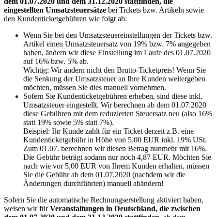
dem 01.07.2020 und dem 31.12.2020 stattfinden, die
eingestellten Umsatzsteuersätze
bei
Tickets bzw. Artikeln sowie
den Kundenticketgebühren wie folgt ab:
Wenn Sie bei den Umsatzsteuereinstellungen der Tickets bzw.
Artikel einen Umsatzsteuersatz von 19% bzw. 7% angegeben
haben, ändern wir diese Einstellung im Laufe des 01.07.2020
auf 16% bzw. 5% ab.
Wichtig: Wir ändern nicht den Brutto-Ticketpreis! Wenn Sie
die Senkung der Umsatzsteuer an Ihre Kunden weitergeben
möchten, müssen Sie dies manuell vornehmen.
Sofern Sie Kundenticketgebühren erheben, sind diese inkl.
Umsatzsteuer eingestellt. Wir berechnen ab dem 01.07.2020
diese Gebühren mit dem reduzierten Steuersatz neu (also 16%
statt 19% sowie 5% statt 7%).
Beispiel: Ihr Kunde zahlt für ein Ticket derzeit z
.
B
.
eine
Kundenticketgebühr in Höhe von 5,00 EUR inkl. 19%
USt
.
Zum 01.07. berechnen wir diesen Betrag nunmehr mit 16%.
Die Gebühr beträgt sodann nur noch 4,87 EUR. Möchten Sie
nach wie vor 5,00 EUR von Ihrem Kunden erhalten, müssen
Sie die Gebühr ab dem 01.07.2020 (nachdem wir die
Änderungen durchführten) manuell abändern!
Sofern Sie die automatische Rechnungserstellung aktiviert haben,
weisen wir für
Veranstaltungen in Deutschland, die zwischen