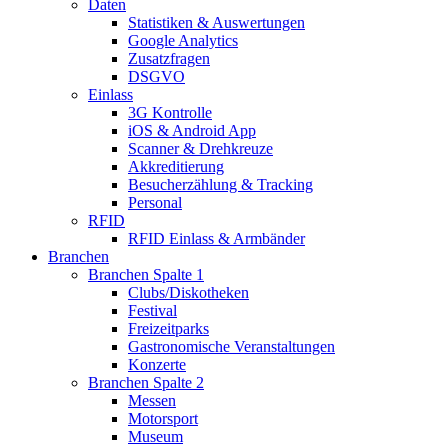
Daten
Statistiken & Auswertungen
Google Analytics
Zusatzfragen
DSGVO
Einlass
3G Kontrolle
iOS & Android App
Scanner & Drehkreuze
Akkreditierung
Besucherzählung & Tracking
Personal
RFID
RFID Einlass & Armbänder
Branchen
Branchen Spalte 1
Clubs/Diskotheken
Festival
Freizeitparks
Gastronomische Veranstaltungen
Konzerte
Branchen Spalte 2
Messen
Motorsport
Museum