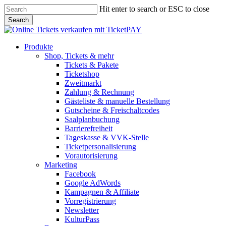
Skip
Hit enter to search or ESC to close
to
Search
main
Close
content
Search
Menu
Produkte
Shop, Tickets & mehr
Tickets & Pakete
Ticketshop
Zweitmarkt
Zahlung & Rechnung
Gästeliste & manuelle Bestellung
Gutscheine & Freischaltcodes
Saalplanbuchung
Barrierefreiheit
Tageskasse & VVK-Stelle
Ticketpersonalisierung
Vorautorisierung
Marketing
Facebook
Google AdWords
Kampagnen & Affiliate
Vorregistrierung
Newsletter
KulturPass